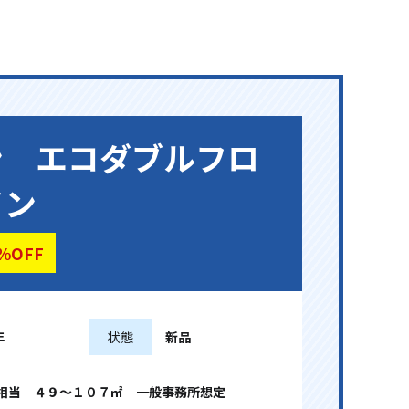
ン エコダブルフロ
イン
%OFF
年
状態
新品
力相当 ４９～１０７㎡ 一般事務所想定