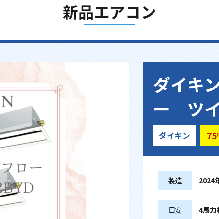
新品エアコン
ダイキ
ー ツ
75
ダイキン
製造
2024
目安
4馬